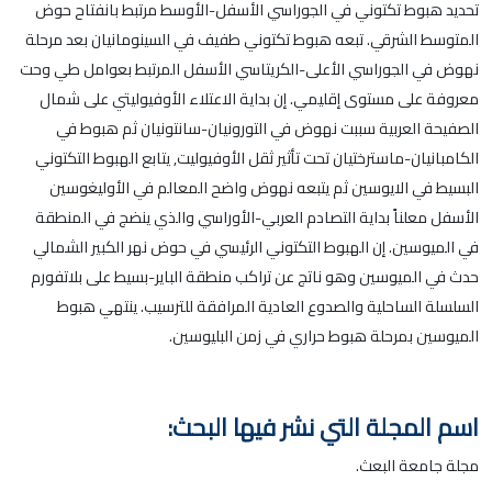
تحديد هبوط تكتوني في الجوراسي الأسفل-الأوسط مرتبط بانفتاح حوض
المتوسط الشرقي. تبعه هبوط تكتوني طفيف في السينومانيان بعد مرحلة
نهوض في الجوراسي الأعلى-الكريتاسي الأسفل المرتبط بعوامل طي وحت
معروفة على مستوى إقليمي. إن بداية الاعتلاء الأوفيوليتي على شمال
الصفيحة العربية سببت نهوض في التورونيان-سانتونيان ثم هبوط في
الكامبانيان-ماسترختيان تحت تأثير ثقل الأوفيوليت, يتابع الهبوط التكتوني
البسيط في الايوسين ثم يتبعه نهوض واضح المعالم في الأوليغوسين
الأسفل معلناً بداية التصادم العربي-الأوراسي والذي ينضج في المنطقة
في الميوسين. إن الهبوط التكتوني الرئيسي في حوض نهر الكبير الشمالي
حدث في الميوسين وهو ناتج عن تراكب منطقة الباير-بسيط على بلاتفورم
السلسلة الساحلية والصدوع العادية المرافقة للترسيب. ينتهي هبوط
الميوسين بمرحلة هبوط حراري في زمن البليوسين.
اسم المجلة التي نشر فيها البحث:
مجلة جامعة البعث.